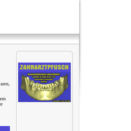
aren,
rem
te