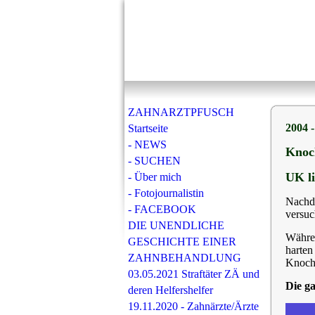
ZAHNARZTPFUSCH
2004 
Startseite
- NEWS
Knoc
- SUCHEN
UK l
- Über mich
- Fotojournalistin
Nachde
- FACEBOOK
versu
DIE UNENDLICHE
Währen
GESCHICHTE EINER
harten
ZAHNBEHANDLUNG
Knoch
03.05.2021 Straftäter ZÄ und
Die ga
deren Helfershelfer
19.11.2020 - Zahnärzte/Ärzte