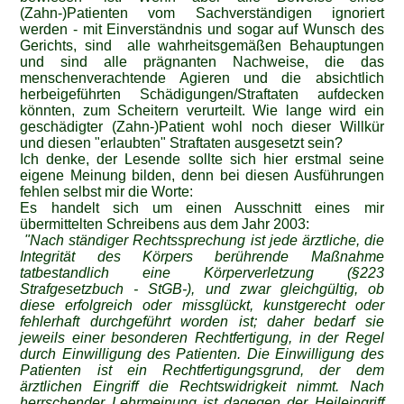
(Zahn-)Patienten vom Sachverständigen ignoriert
werden - mit Einverständnis und sogar auf Wunsch des
Gerichts, sind alle wahrheitsgemäßen Behauptungen
und sind alle prägnanten Nachweise, die das
menschenverachtende Agieren und die absichtlich
herbeigeführten Schädigungen/Straftaten aufdecken
könnten, zum Scheitern verurteilt. Wie lange wird ein
geschädigter (Zahn-)Patient wohl noch dieser Willkür
und diesen "erlaubten" Straftaten ausgesetzt sein?
Ich denke, der Lesende sollte sich hier erstmal seine
eigene Meinung bilden, denn bei diesen Ausführungen
fehlen selbst mir die Worte:
Es handelt sich um einen Ausschnitt eines mir
übermittelten Schreibens aus dem Jahr 2003:
"Nach ständiger Rechtssprechung ist jede ärztliche, die
Integrität des Körpers berührende Maßnahme
tatbestandlich eine Körperverletzung (§223
Strafgesetzbuch ‑ StGB‑), und zwar gleichgültig, ob
diese erfolgreich oder missglückt, kunstgerecht oder
fehlerhaft durchgeführt worden ist; daher bedarf sie
jeweils einer besonderen Rechtfertigung, in der Regel
durch Einwilligung des Patienten. Die Einwilligung des
Patienten ist ein Rechtfertigungsgrund, der dem
ärztlichen Eingriff die Rechtswidrigkeit nimmt. Nach
herrschender Lehrmeinung ist dagegen der Heileingriff