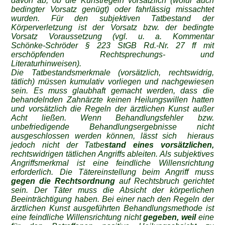
davon ab, ob die Kunstregeln vorsätzlich (wofür auch
bedingter Vorsatz genügt) oder fahrlässig missachtet
wurden. Für den subjektiven Tatbestand der
Körperverletzung ist der Vorsatz bzw. der bedingte
Vorsatz Voraussetzung (vgl. u. a. Kommentar
Schönke‑Schröder § 223 StGB Rd.‑Nr. 27 ff mit
erschöpfenden Rechtsprechungs‑ und
Literaturhinweisen).
Die Tatbestandsmerkmale (vorsätzlich, rechtswidrig,
tätlich) müssen kumulativ vorliegen und nachgewiesen
sein. Es muss glaubhaft gemacht werden, dass die
behandelnden Zahnärzte keinen Heilungswillen hatten
und vorsätzlich die Regeln der ärztlichen Kunst außer
Acht ließen. Wenn Behandlungsfehler bzw.
unbefriedigende Behandlungsergebnisse nicht
ausgeschlossen werden können, lässt sich hieraus
jedoch nicht der Tatbe
stand eines vorsätzlichen,
rechtswidrigen tätlichen Angriffs ableiten. Als subjektives
Angriffsmerkmal ist eine feindliche Willensrichtung
erforderlich. Die Tätereinstellung beim Angriff muss
gegen die Rechtsordnung
auf Rechtsbruch gerichtet
sein. Der Täter muss die Absicht der körperlichen
Beeinträchtigung haben. Bei einer nach den Regeln der
ärztlichen Kunst ausgeführten Behandlungsmethode ist
eine feindliche Willensrichtung nicht
gegeben, weil
eine