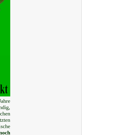
ahre
ndig,
ichen
tzten
ische
noch