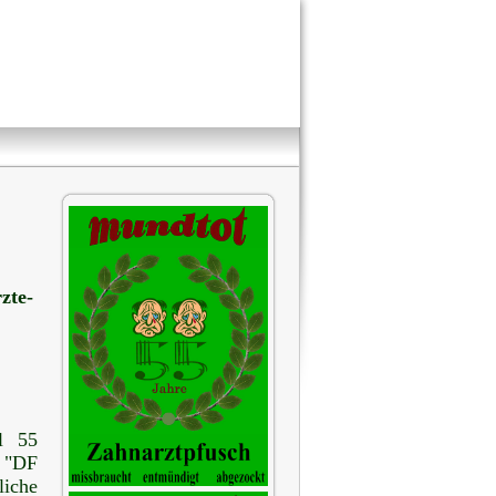
zte-
l 55
t "DF
liche