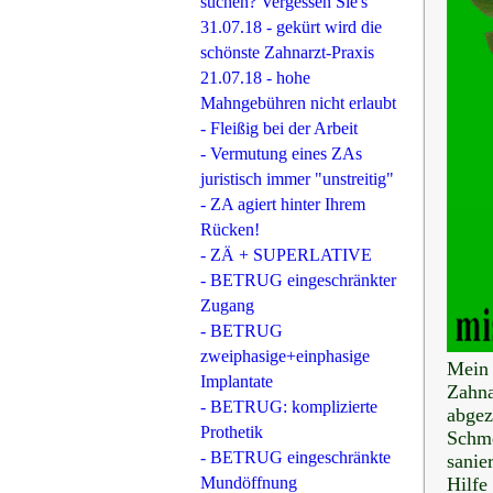
suchen? Vergessen Sie's
31.07.18 - gekürt wird die
schönste Zahnarzt-Praxis
21.07.18 - hohe
Mahngebühren nicht erlaubt
- Fleißig bei der Arbeit
- Vermutung eines ZAs
juristisch immer "unstreitig"
- ZA agiert hinter Ihrem
Rücken!
- ZÄ + SUPERLATIVE
- BETRUG eingeschränkter
Zugang
- BETRUG
zweiphasige+einphasige
Mein
Implantate
Zahna
- BETRUG: komplizierte
abgez
Prothetik
Schm
- BETRUG eingeschränkte
sanie
Mundöffnung
Hilfe