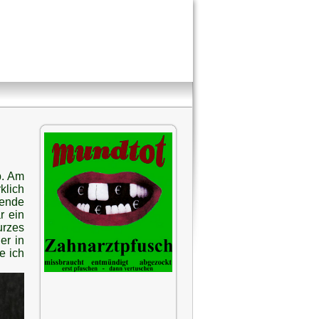
b. Am
klich
rende
r ein
urzes
er in
e ich