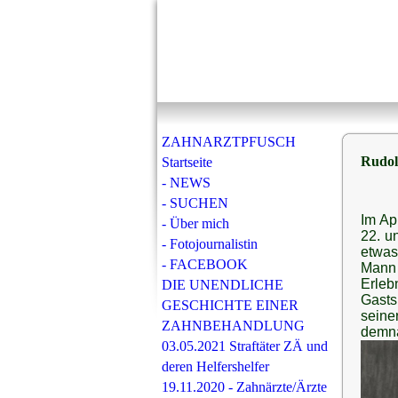
ZAHNARZTPFUSCH
Rudol
Startseite
- NEWS
- SUCHEN
Im Ap
- Über mich
22. un
- Fotojournalistin
etwas
- FACEBOOK
Mann 
Erleb
DIE UNENDLICHE
Gasts
GESCHICHTE EINER
seine
ZAHNBEHANDLUNG
demnä
03.05.2021 Straftäter ZÄ und
deren Helfershelfer
19.11.2020 - Zahnärzte/Ärzte